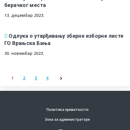
бирачког места
13. децембар 2023.
Oдлука о утврђивању збирне изборне листе
ГО Врањска Бања
30. новембар 2023.
1
2
3
4
Пагинација
чланака
Политика приватности
Зона за администраторе