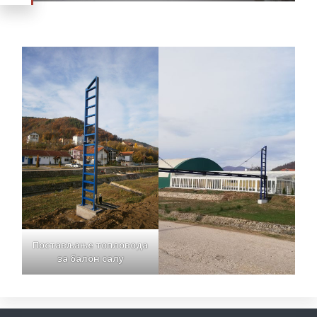
Постављање топловода
за балон салу