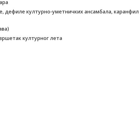
ара
еце, дефиле културно-уметничких ансамбала, каранфил
ава)
завршетак културног лета