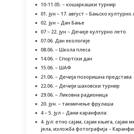
10-11.05. – кошаркашки турнир
01. јун – 17. август – Бањско културно
02. јун – Дан Бање
07 – 22. јун – Дечије културно лето
07.06. Дан екологије
08.06. – Школа плеса
14.06. – Спортски дан
15.06. – ШАФ
21.06. – Дечија позоришна представа
22.06. – Дечији шаховски турнир
29.06. – Ликовна радионица
20. јун. – такмичење фрулаша
4 – 5. јул – Дани каранфила:
4. јул: етно сајам, сајам књига, саја
јела, изложба фотографија – Каранфи