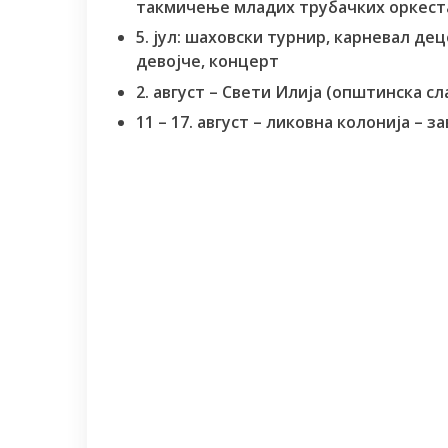
такмичење младих трубачких оркест
5. јул: шаховски турнир, карневал д
девојче, концерт
2. август – Свети Илија (општинска сл
11 – 17. август – ликовна колонија – 