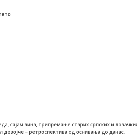
 лето
м меда, сајам вина, припремање старих српских и ловачки
л девојче – ретроспектива од оснивања до данас,