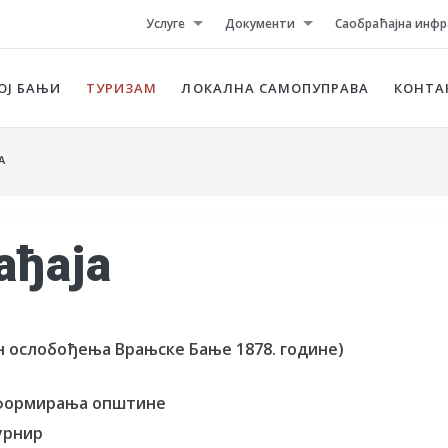
Услуге
Документи
Саобраћајна инфр
ОЈ БАЊИ
ТУРИЗАМ
ЛОКАЛНА САМОПУПРАВА
КОНТА
А
ађаја
ан ослобођења Врањске Бање 1878. године)
 формирања општине
турнир