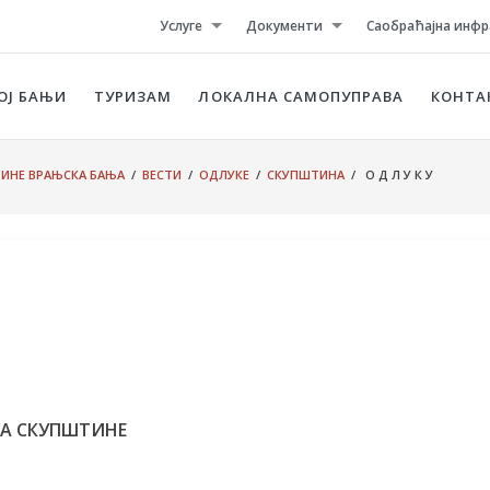
Услуге
Документи
Саобраћајна инфр
ОЈ БАЊИ
ТУРИЗАМ
ЛОКАЛНА САМОПУПРАВА
КОНТА
ТИНЕ ВРАЊСКА БАЊА
/
ВЕСТИ
/
ОДЛУКЕ
/
СКУПШТИНА
/ О Д Л У К У
А СКУПШТИНЕ