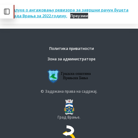
Одлуке о ангажовању ревизора за завршни рачун буџета
града Врања за 2022.годину.
Преузми
Политика приватности
Зона за администраторе
© Задржана права на садржај.
Град Врање.