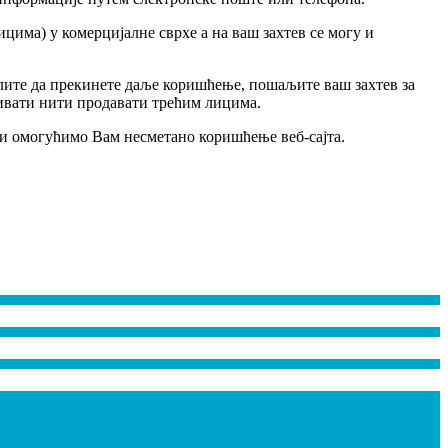
цима) у комерцијалне сврхе а на ваш захтев се могу и
желите да прекинете даље коришћење, пошаљите ваш захтев за
мљивати нити продавати трећим лицима.
 и омогућимо Вам несметано коришћење веб-сајта.