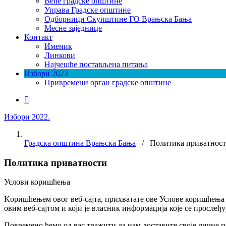
Веће градске општине
Управа Градске општине
Одборници Скупштине ГО Врањска Бања
Месне заједнице
Контакт
Именик
Линкови
Најчешће постављена питања
Избори 2023
Привремени орган градске општине
Избори 2022.
Градска општина Врањска Бања
/ Политика приватнос
Политика приватности
Услови коришћења
Kоришћењем овог веб-сајта, прихватате ове Услове коришћења 
овим веб-сајтом и који је власник информација које се прослеђу
Повремено ћемо од вас тражити да нам доставите своје личне п