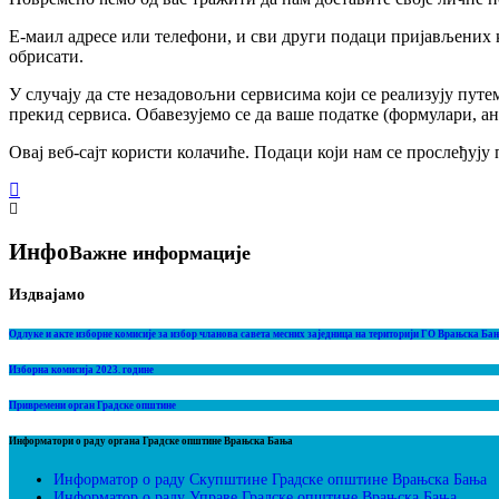
Е-маил адресе или телефони, и сви други подаци пријављених ко
обрисати.
У случају да сте незадовољни сервисима који се реализују пут
прекид сервиса. Обавезујемо се да ваше податке (формулари, а
Овај веб-сајт користи колачиће. Подаци који нам се прослеђу
Инфо
Важне информације
Издвајамо
Одлуке и акте изборне комисије за избор чланова савета месних заједница на територији ГО Врањска Ба
Изборна комисија 2023. године
Привремени орган Градске општине
Информатори о раду органа Градске општине Врањска Бања
Информатор о раду Скупштине Градске општине Врањска Бања
Информатор о раду Управе Градске општине Врањска Бања