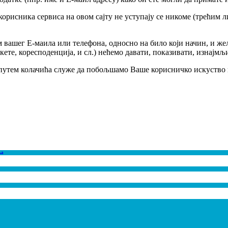
рисника сервиса на овом сајту не уступају се никоме (трећим ли
ем вашег Е-маила или телефона, односно на било који начин, и 
нкете, коресподенција, и сл.) нећемо давати, показивати, изнај
ју путем колачића служе да побољшамо Ваше корисничко искуство
ња