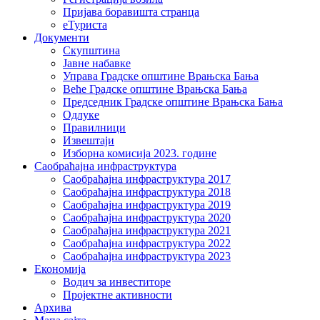
Пријава боравишта странца
еТуриста
Документи
Скупштина
Јавне набавке
Управа Градске општине Врањска Бања
Веће Градске општине Врањска Бања
Председник Градске општине Врањска Бања
Одлуке
Правилници
Извештаји
Изборна комисија 2023. године
Саобраћајна инфраструктура
Саобраћајна инфраструктура 2017
Саобраћајна инфраструктура 2018
Саобраћајна инфраструктура 2019
Саобраћајна инфраструктура 2020
Саобраћајна инфраструктура 2021
Саобраћајна инфраструктура 2022
Саобраћајна инфраструктура 2023
Економија
Водич за инвеститоре
Пројектне активности
Архива