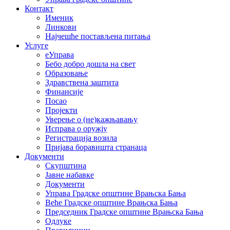
Контакт
Именик
Линкови
Најчешће постављена питања
Услуге
еУправа
Бебо добро дошла на свет
Образовање
Здравствена заштита
Финансије
Посао
Пројекти
Уверење о (не)кажњавању
Исправа о оружју
Регистрација возила
Пријава боравишта странаца
Документи
Скупштина
Јавне набавке
Документи
Управа Градске општине Врањска Бања
Веће Градске општине Врањска Бања
Председник Градске општине Врањска Бања
Одлуке