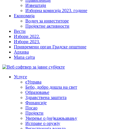
Правилници
Извештаји
Изборна комисија 2023. године
Економија
Водич за инвеститоре
Пројектне активности
Вести
Избори 2022.
Избори 2023.
Привремени орган Градске општине
Архива
Мапа сајта
Услуге
еУправа
Бебо, добро дошла на свет
Образовање
Здравствена заштита
Финансије
Посао
Пројекти
Уверење о (не)кажњавању
Исправе о оружју
Регистрација возила