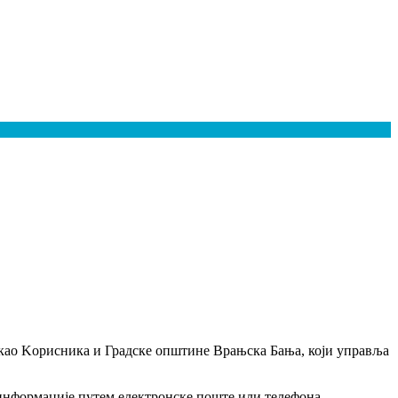
с као Kорисника и Градске општине Врањска Бања, који управља
е информације путем електронске поште или телефона.