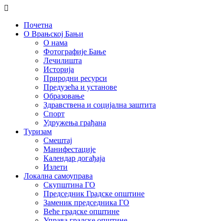
Почетна
О Врањској Бањи
О нама
Фотографије Бање
Лечилишта
Историја
Природни ресурси
Предузећа и установе
Образовање
Здравствена и социјална заштита
Спорт
Удружења грађана
Туризам
Смештај
Манифестације
Календар догађаја
Излети
Локална самоуправа
Скупштина ГО
Председник Градске општине
Заменик председника ГО
Веће градске општине
Управа градске општине