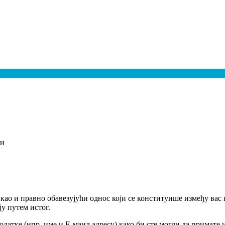
ти
као и правно обавезујући однос који се конституише између ва
ју путем истог.
одатке (нпр. име и Е-маил адресу) како би сте могли да примат