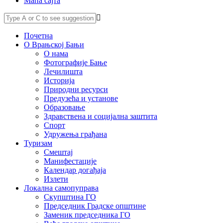
Мапа сајта
Почетна
О Врањској Бањи
О нама
Фотографије Бање
Лечилишта
Историја
Природни ресурси
Предузећа и установе
Образовање
Здравствена и социјална заштита
Спорт
Удружења грађана
Туризам
Смештај
Манифестације
Календар догађаја
Излети
Локална самопуправа
Скупштина ГО
Председник Градске општине
Заменик председника ГО