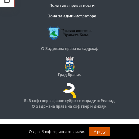
Политика приватности
Зона за администраторе
© Задржана права на садржај.
Град Врање.
Веб софтвер за јавне субјекте израдио: Релоад
© Задржана права на софтвер и дизајн.
Овај веб-сајт користи колачиће.
У реду