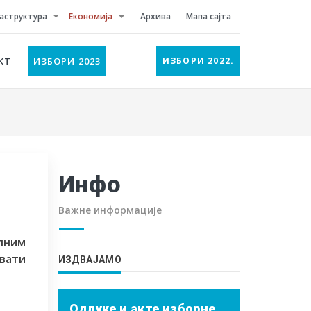
аструктура
Економија
Архива
Мапа сајта
КТ
ИЗБОРИ 2023
ИЗБОРИ 2022.
Инфо
Важне информације
лним
звати
ИЗДВАЈАМО
Одлуке и акте изборне