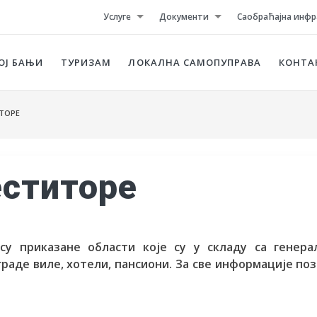
Услуге
Документи
Саобраћајна инфр
ОЈ БАЊИ
ТУРИЗАМ
ЛОКАЛНА САМОПУПРАВА
КОНТА
ТОРЕ
еститоре
су приказане области које су у складу са генера
граде виле, хотели, пансиони. За све информације по