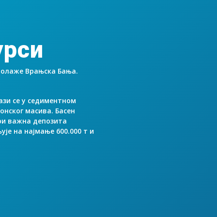
урси
полаже Врањска Бања.
ази се у седиментном
онског масива. Басен
три важна депозита
ује на најмање 600.000 т и