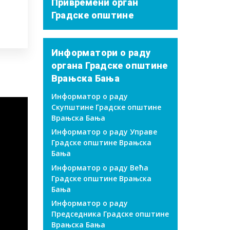
Привремени орган
Градске општине
Информатори о раду
органа Градске општине
Врањска Бања
Информатор о раду
Скупштине Градске општине
Врањска Бања
Информатор о раду Управе
Градске општине Врањска
Бања
Информатор о раду Већа
Градске општине Врањска
Бања
Информатор о раду
Председника Градске општине
Врањска Бања