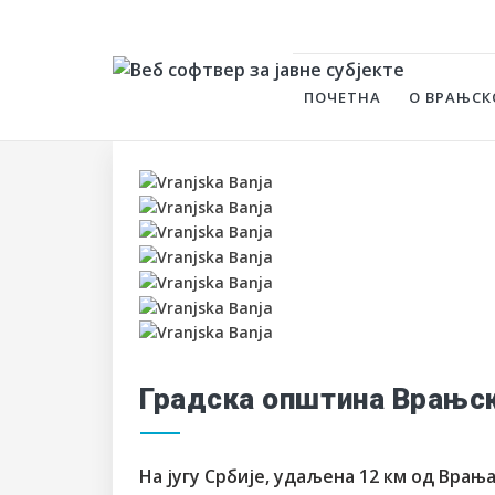
ПОЧЕТНА
О ВРАЊСК
Градска општина Врањс
На југу Србије, удаљена 12 км од Врања