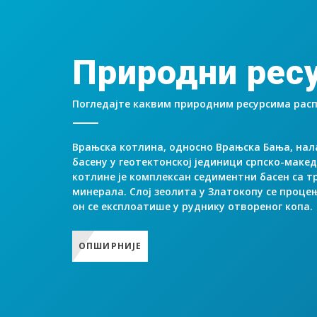
Природни рес
Погледајте каквим природним ресурсима рас
Врањска котлина, односно Врањска Бања, нал
басену у геотектонској јединици српско-макед
котлине је комплексан седиментни басен са 
минерала. Слој зеолита у Златокопу се процењ
он се експлоатише у руднику отвореног копа.
ОПШИРНИЈЕ