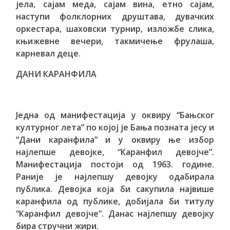
јела, сајам меда, сајам вина, етно сајам,
наступи фолклорних друштава, дувачких
оркестара, шаховски турнир, изложбе слика,
књижевне вечери, такмичење фрулаша,
карневал деце.
ДАНИ КАРАНФИЛА
Једна од манифестација у оквиру “Бањског
културног лета” по којој је Бања позната јесу и
“Дани каранфила” и у оквиру ње избор
најлепше девојке, “Каранфил девојче”.
Манифестација постоји од 1963. године.
Раније је најлепшу девојку одабирала
публика. Девојка која би сакупила највише
каранфила од публике, добијала би титулу
“Каранфил девојче”. Данас најлепшу девојку
бира стручни жири.