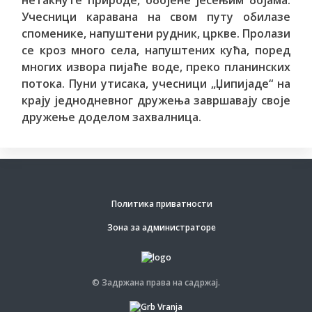
нетакнуте природе, обојене јесењим бојама.
Учесници каравана на свом путу обилазе
споменике, напуштени рудник, цркве. Пролази
се кроз много села, напуштених кућа, поред
многих извора пијаће воде, преко планинских
потока. Пуни утисака, учесници „Џипијаде“ на
крају једнодневног дружења завршавају своје
дружење доделом захвалница.
Политика приватности
Зона за администраторе
© Задржана права на садржај.