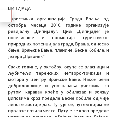
ЏИПИЈАДА
Туристичка организација Града Врања од
октобра месеца 2010. године организује
ревијалну „Џипијаду“. Циљ „Џипијаде“ је
повезивање и промоција туристичко-
природних потенцијала града, Врања, односно
бање, Врањске Бање, планине, Бесне Кобиле, и
језера „Првонек“.
Сваке године, у октобру, окупе се власници и
љубитељи теренских четворо-точкаша и
мотора у центру Врањске Бање. Након речи
добродошлице и упознавања учесника са
рутом, караван креће у обилазак и вожњу
џиповима кроз пределе Бесне Кобиле од чије
лепоте застаје дах. Путује се, путем којим не
пролазе возила често. Путује се кроз пределе