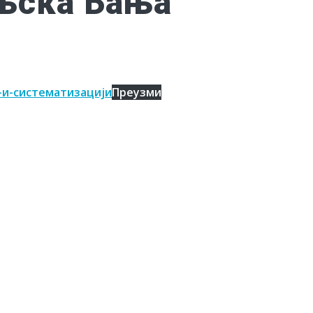
њска Бања
-и-систематизацији
Преузми