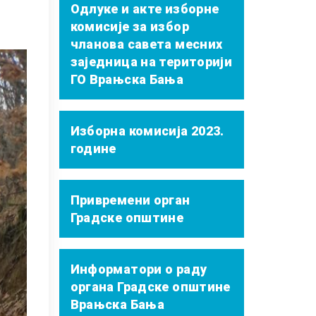
Одлуке и акте изборне
комисије за избор
чланова савета месних
заједница на територији
ГО Врањска Бања
Изборна комисија 2023.
године
Привремени орган
Градске општине
Информатори о раду
органа Градске општине
Врањска Бања