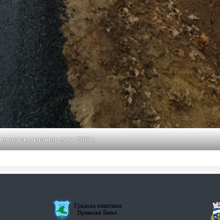
а асфалтираног пута 2300 м