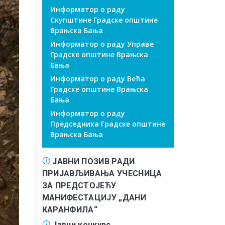
Информатор о раду
Скупштине Градске општине
Врањска Бања
Информатор о раду Управе
Градске општине Врањска
Бања
Информатор о раду Већа
Градске општине Врањска
Бања
Информатор о раду
Председника Градске општине
Врањска Бања
ЈАВНИ ПОЗИВ РАДИ
ПРИЈАВЉИВАЊА УЧЕСНИЦА
ЗА ПРЕДСТОЈЕЋУ
МАНИФЕСТАЦИЈУ „ДАНИ
КАРАНФИЛА“
Јавни конкурс