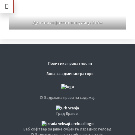
Дужина асфалтиране улице 310 м
Политика приватности
Зона за администраторе
© Задржана права на садржај.
Град Врање.
Веб софтвер за јавне субјекте израдио: Релоад
© Задржана права на софтвер и дизајн.