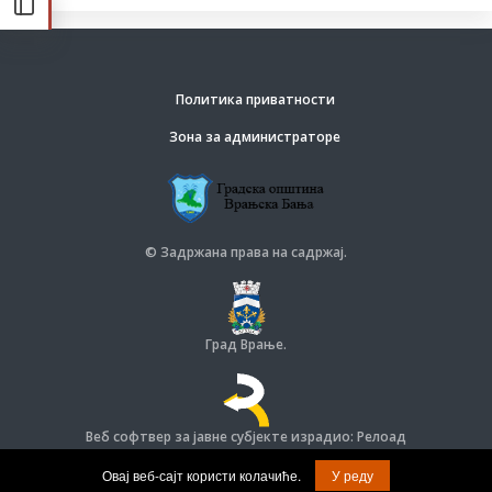
Политика приватности
Зона за администраторе
© Задржана права на садржај.
Град Врање.
Веб софтвер за јавне субјекте израдио: Релоад
© Задржана права на софтвер и дизајн.
Овај веб-сајт користи колачиће.
У реду