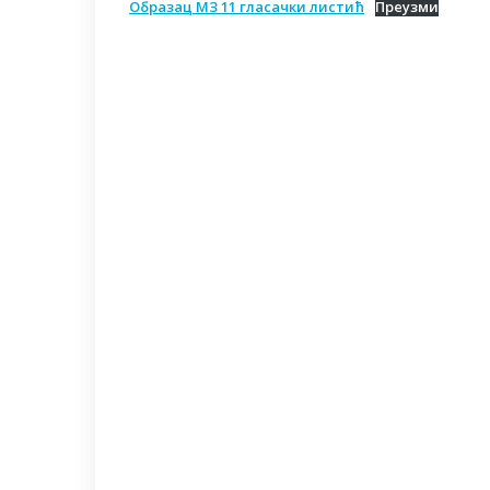
Oбразац MЗ 11 гласачки листић
Преузми