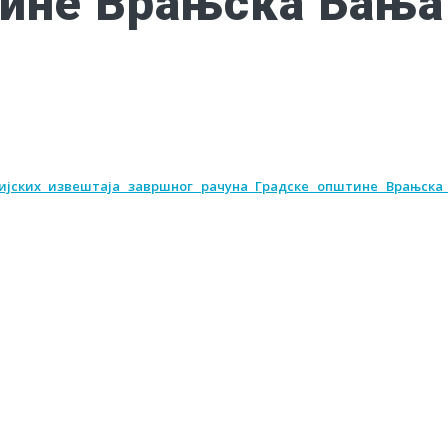
тине Врањска Бања
ијских извештаја завршног рачуна Градске општине Врањска