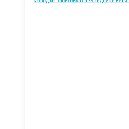
Извод из записника са 33 седнице Већа