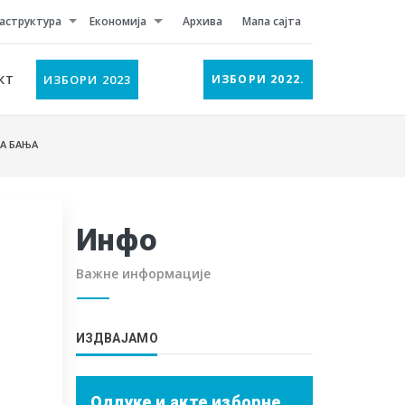
аструктура
Економија
Архива
Мапа сајта
КТ
ИЗБОРИ 2023
ИЗБОРИ 2022.
КА БАЊА
Инфо
Важне информације
ИЗДВАЈАМО
Одлуке и акте изборне