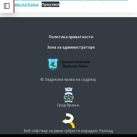
Врањска Бања
Преузми
Политика приватности
Зона за администраторе
© Задржана права на садржај.
Град Врање.
Веб софтвер за јавне субјекте израдио: Релоад
© Задржана права на софтвер и дизајн.