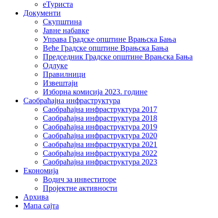
еТуриста
Документи
Скупштина
Јавне набавке
Управа Градске општине Врањска Бања
Веће Градске општине Врањска Бања
Председник Градске општине Врањска Бања
Одлуке
Правилници
Извештаји
Изборна комисија 2023. године
Саобраћајна инфраструктура
Саобраћајна инфраструктура 2017
Саобраћајна инфраструктура 2018
Саобраћајна инфраструктура 2019
Саобраћајна инфраструктура 2020
Саобраћајна инфраструктура 2021
Саобраћајна инфраструктура 2022
Саобраћајна инфраструктура 2023
Економија
Водич за инвеститоре
Пројектне активности
Архива
Мапа сајта