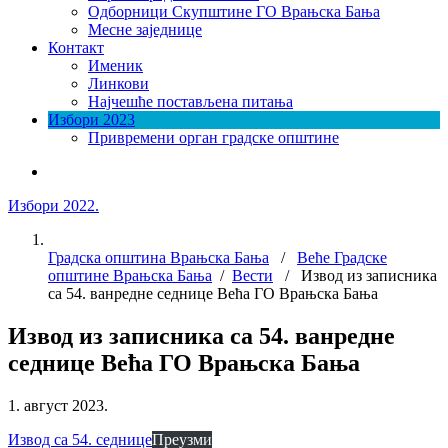
Одборници Скупштине ГО Врањска Бања
Месне заједнице
Контакт
Именик
Линкови
Најчешће постављена питања
Избори 2023
Привремени орган градске општине
Избори 2022.
Градска општина Врањска Бања
/
Веће Градске
општине Врањска Бања
/
Вести
/ Извод из записника
са 54. ванредне седнице Већа ГО Врањска Бања
Извод из записника са 54. ванредне
седнице Већа ГО Врањска Бања
1. август 2023.
Извод са 54. седнице
Преузми