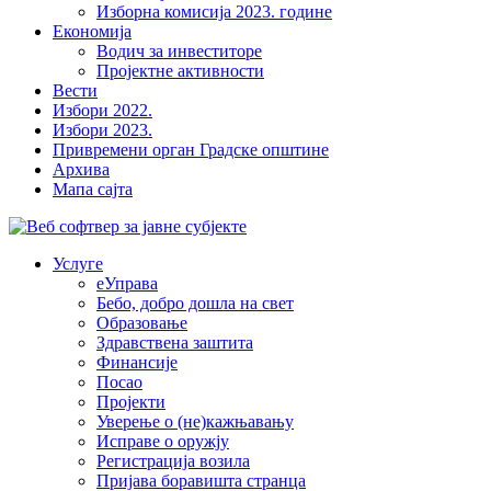
Изборна комисија 2023. године
Економија
Водич за инвеститоре
Пројектне активности
Вести
Избори 2022.
Избори 2023.
Привремени орган Градске општине
Архива
Мапа сајта
Услуге
еУправа
Бебо, добро дошла на свет
Образовање
Здравствена заштита
Финансије
Посао
Пројекти
Уверење о (не)кажњавању
Исправе о оружју
Регистрација возила
Пријава боравишта странца