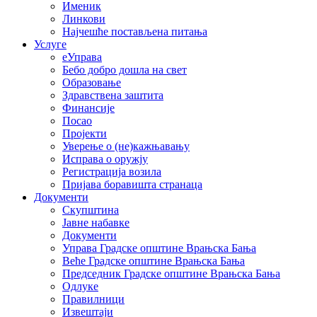
Именик
Линкови
Најчешће постављена питања
Услуге
еУправа
Бебо добро дошла на свет
Образовање
Здравствена заштита
Финансије
Посао
Пројекти
Уверење о (не)кажњавању
Исправа о оружју
Регистрација возила
Пријава боравишта странаца
Документи
Скупштина
Јавне набавке
Документи
Управа Градске општине Врањска Бања
Веће Градске општине Врањска Бања
Председник Градске општине Врањска Бања
Одлуке
Правилници
Извештаји