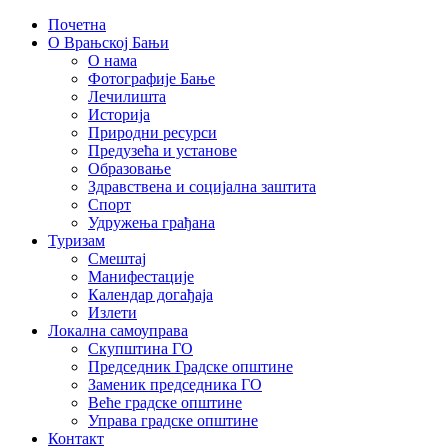
Почетна
О Врањској Бањи
О нама
Фотографије Бање
Лечилишта
Историја
Природни ресурси
Предузећа и установе
Образовање
Здравствена и социјална заштита
Спорт
Удружења грађана
Туризам
Смештај
Манифестације
Календар догађаја
Излети
Локална самоуправа
Скупштина ГО
Председник Градске општине
Заменик председника ГО
Веће градске општине
Управа градске општине
Контакт