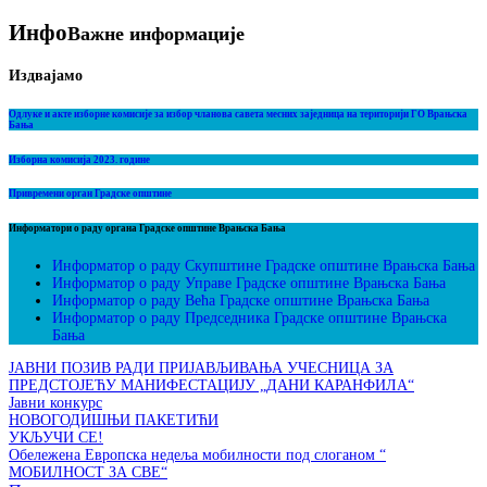
Инфо
Важне информације
Издвајамо
Одлуке и акте изборне комисије за избор чланова савета месних заједница на територији ГО Врањска
Бања
Изборна комисија 2023. године
Привремени орган Градске општине
Информатори о раду органа Градске општине Врањска Бања
Информатор о раду Скупштине Градске општине Врањска Бања
Информатор о раду Управе Градске општине Врањска Бања
Информатор о раду Већа Градске општине Врањска Бања
Информатор о раду Председника Градске општине Врањска
Бања
ЈАВНИ ПОЗИВ РАДИ ПРИЈАВЉИВАЊА УЧЕСНИЦА ЗА
ПРЕДСТОЈЕЋУ МАНИФЕСТАЦИЈУ „ДАНИ КАРАНФИЛА“
Јавни конкурс
НОВОГОДИШЊИ ПАКЕТИЋИ
УКЉУЧИ СЕ!
Обележена Европска недеља мобилности под слоганом “
МОБИЛНОСТ ЗА СВЕ“