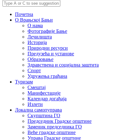
Почетна
О Врањској Бањи
О нама
Фотографије Бање
Лечилишта
Историја
Природни ресурси
Предузећа и установе
Образовање
Здравствена и социјална заштита
Спорт
Удружења грађана
Туризам
Смештај
Манифестације
Календар догађаја
Излети
Локална самопуправа
Скупштина ГО
Председник Градске општине
Заменик председника ГО
Веће градске општине
Управа Градске општине