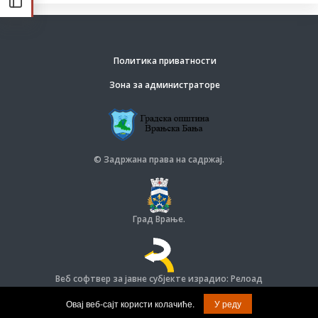
Политика приватности
Зона за администраторе
© Задржана права на садржај.
Град Врање.
Веб софтвер за јавне субјекте израдио: Релоад
© Задржана права на софтвер и дизајн.
Овај веб-сајт користи колачиће.
У реду