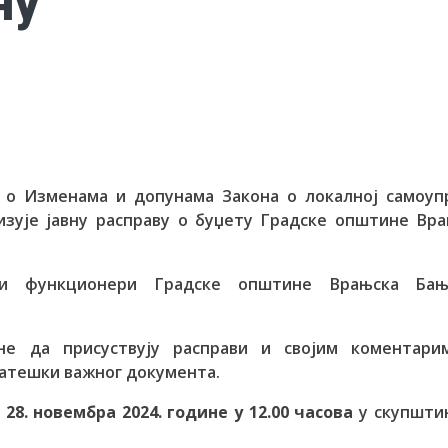
ну
а о Изменама и допунама Закона о локалној самоуп
зује јавну расправу о буџету Градске општине Вр
иши функционери Градске општине Врањска Ба
не да присуствују расправи и својим коментари
ратешки важног документа.
,
28. новембра 2024. године у 12.00 часова
у скупштин