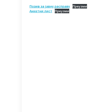
Позив за јавну расправу
Преузми
Анкетни лист
Преузми