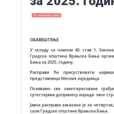
за 2025. годи
18. новембар 2024.
ОБАВЕШТЕЊЕ
У складу са чланом 40. став 1. Закон
Градска општина Врањска Бања органи
Бања за 2025. годину.
Расправи ће присуствовати најв
представници Месних заједница.
Позивамо све заинтересоване грађа
сугестијама допринесу изради овог ст
Јавна расправа заказана је за четвртак
сали Градске општине Врањска Бања.