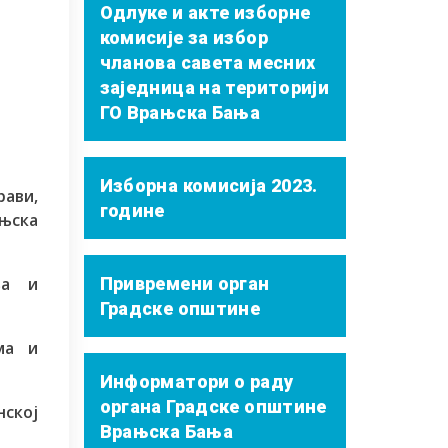
Одлуке и акте изборне
комисије за избор
чланова савета месних
заједница на територији
ГО Врањска Бања
Изборна комисија 2023.
рави,
године
ањска
ња и
Привремени орган
Градске општине
ма и
Информатори о раду
органа Градске општине
ској
Врањска Бања