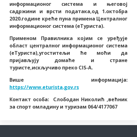
информационог система и његовој
садржини и врсти података,од 1.октобра
2020.године креће пуна примена Централног
информационог система (еТуриста).
Применом Правилника којим се уређује
област централног информационог система
(еТуриста),угоститељи ће моћи да
пријављују домаће и стране
туристе,искључиво преко CIS-A.
Више информација:
https://www.eturista.gov.rs
Контакт особа: Слободан Николић ,већник
за спорт омладину и туризам
064/4177067