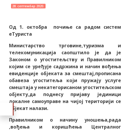
28. септембар 2020.
Од 1. октобра почиње са радом систем
еТуриста
Министарство трговине,туризма и
телекомуникација саопштило је да је
Законом о угоститељству и Правилником
којим се уређује садржина и начин вођења
евиденције објеката за смештај,прописана
обавеза угоститеља који пружају услуге
смештаја у некатегорисаном угоститељском
објекту,да поднесу пријаву јединици
локалне самоуправе на чијој територији се
објекат налази.
Правилником о начину уношења,рада
,вођења и коришћења Централног