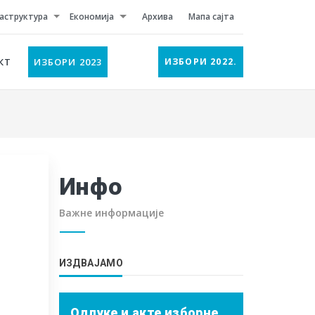
аструктура
Економија
Архива
Мапа сајта
КТ
ИЗБОРИ 2023
ИЗБОРИ 2022.
Инфо
у
Важне информације
ИЗДВАЈАМО
Одлуке и акте изборне