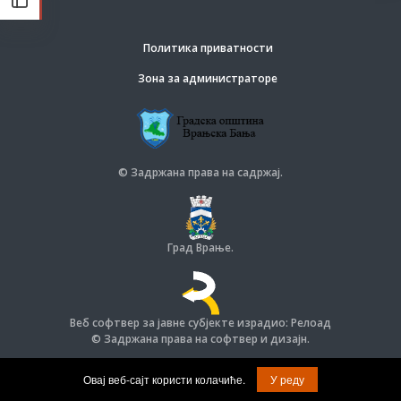
Политика приватности
Зона за администраторе
© Задржана права на садржај.
Град Врање.
Веб софтвер за јавне субјекте израдио: Релоад
© Задржана права на софтвер и дизајн.
Овај веб-сајт користи колачиће.
У реду