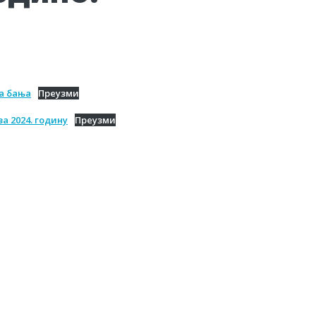
а бања
Преузми
а 2024. годину
Преузми