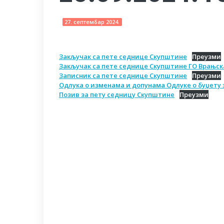
27. септембар 2024.
Закључак са пете седнице Скупштине
Преузми
Закључак са пете седнице Скупштине ГО Врањск
Записник са пете седнице Скупштине
Преузми
Одлука о изменама и допунама Одлуке о буџету з
Позив за пету седницу Скупштине
Преузми