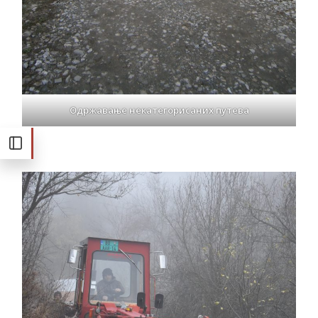
Одржавање некатегорисаних путева