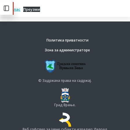
Оглас
Преузми
Политика приватности
Зона за администраторе
© Задржана права на садржај.
Град Врање.
Веб софтвер за јавне субјекте израдио: Релоад