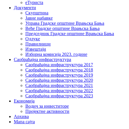
еТуриста
Документи
Скупштина
Јавне набавке
Управа Градске општине Врањска Бања
Веће Градске општине Врањска Бања
Председник Градске општине Врањска Бања
Одлуке
Правилници
Извештаји
Изборна комисија 2023. године
Саобраћајна инфраструктура
Саобраћајна инфраструктура 2017
Саобраћајна инфраструктура 2018
Саобраћајна инфраструктура 2019
Саобраћајна инфраструктура 2020
Саобраћајна инфраструктура 2021
Саобраћајна инфраструктура 2022
Саобраћајна инфраструктура 2023
Економија
Водич за инвеститоре
Пројектне активности
Архива
Мапа сајта