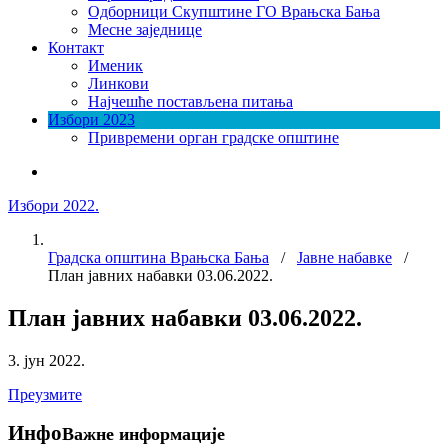
Одборници Скупштине ГО Врањска Бања
Месне заједнице
Контакт
Именик
Линкови
Најчешће постављена питања
Избори 2023
Привремени орган градске општине
Избори 2022.
Градска општина Врањска Бања
/
Јавне набавке
/
План јавних набавки 03.06.2022.
План јавних набавки 03.06.2022.
3. јун 2022.
Преузмите
Инфо
Важне информације