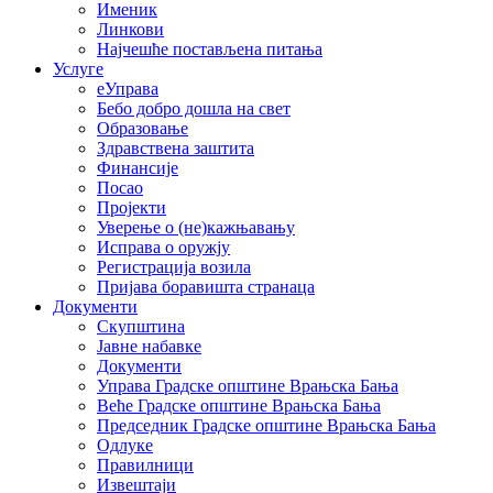
Именик
Линкови
Најчешће постављена питања
Услуге
еУправа
Бебо добро дошла на свет
Образовање
Здравствена заштита
Финансије
Посао
Пројекти
Уверење о (не)кажњавању
Исправа о оружју
Регистрација возила
Пријава боравишта странаца
Документи
Скупштина
Јавне набавке
Документи
Управа Градске општине Врањска Бања
Веће Градске општине Врањска Бања
Председник Градске општине Врањска Бања
Одлуке
Правилници
Извештаји