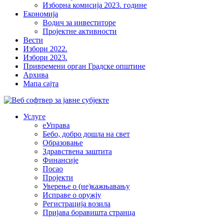
Изборна комисија 2023. године
Економија
Водич за инвеститоре
Пројектне активности
Вести
Избори 2022.
Избори 2023.
Привремени орган Градске општине
Архива
Мапа сајта
Услуге
еУправа
Бебо, добро дошла на свет
Образовање
Здравствена заштита
Финансије
Посао
Пројекти
Уверење о (не)кажњавању
Исправе о оружју
Регистрација возила
Пријава боравишта странца