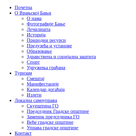
Почетна
О Врањској Бањи
О нама
Фотографије Бање
Лечилишта
Историја
Природни ресурси
Предузећа и установе
Образовање
Здравствена и социјална заштита
Спорт
Удружења грађана
Туризам
Смештај
Манифестације
Календар догађаја
Излети
Локална самоуправа
Скупштина ГО
Председник Градске општине
Заменик председника ГО
Веће градске општине
Управа градске општине
Контакт