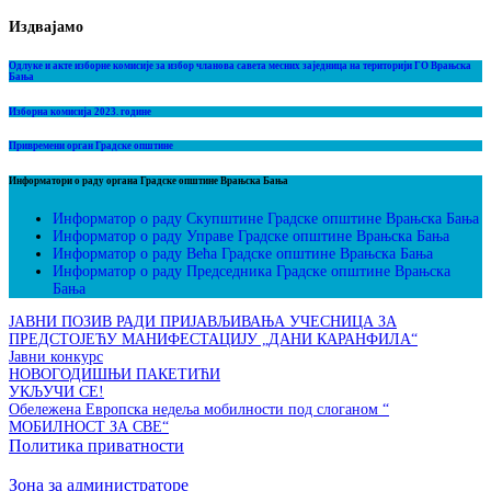
Издвајамо
Одлуке и акте изборне комисије за избор чланова савета месних заједница на територији ГО Врањска
Бања
Изборна комисија 2023. године
Привремени орган Градске општине
Информатори о раду органа Градске општине Врањска Бања
Информатор о раду Скупштине Градске општине Врањска Бања
Информатор о раду Управе Градске општине Врањска Бања
Информатор о раду Већа Градске општине Врањска Бања
Информатор о раду Председника Градске општине Врањска
Бања
ЈАВНИ ПОЗИВ РАДИ ПРИЈАВЉИВАЊА УЧЕСНИЦА ЗА
ПРЕДСТОЈЕЋУ МАНИФЕСТАЦИЈУ „ДАНИ КАРАНФИЛА“
Јавни конкурс
НОВОГОДИШЊИ ПАКЕТИЋИ
УКЉУЧИ СЕ!
Обележена Европска недеља мобилности под слоганом “
МОБИЛНОСТ ЗА СВЕ“
Политика приватности
Зона за администраторе