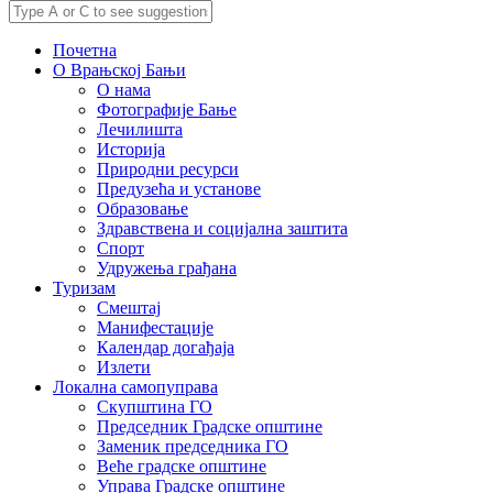
Почетна
О Врањској Бањи
О нама
Фотографије Бање
Лечилишта
Историја
Природни ресурси
Предузећа и установе
Образовање
Здравствена и социјална заштита
Спорт
Удружења грађана
Туризам
Смештај
Манифестације
Календар догађаја
Излети
Локална самопуправа
Скупштина ГО
Председник Градске општине
Заменик председника ГО
Веће градске општине
Управа Градске општине