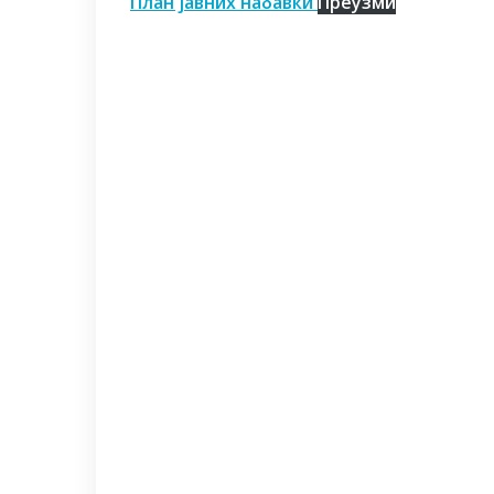
План јавних набавки
Преузми