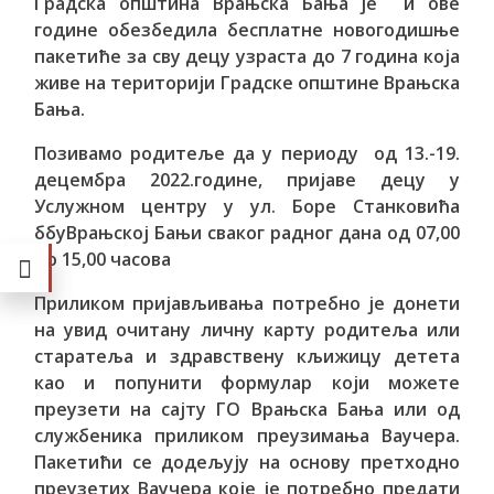
Градска општина Врањска Бања је и ове
године обезбедила бесплатне новогодишње
пакетиће за сву децу узраста до 7 година која
живе на територији Градске општине Врањска
Бања.
Позивамо родитеље да у периоду од 13.-19.
децембра 2022.године, пријаве децу
у
Услужном центру у ул. Боре Станковића
ббуВрањској Бањи сваког радног дана од 07,00
до 15,00 часова
Приликом пријављивања потребно је донети
на увид очитану личну карту родитеља или
старатеља и здравствену кљижицу детета
као и попунити формулар који можете
преузети на сајту ГО Врањска Бања или од
службеника приликом преузимања Ваучера.
Пакетићи се додељују на основу претходно
преузетих Ваучера које је потребно предати