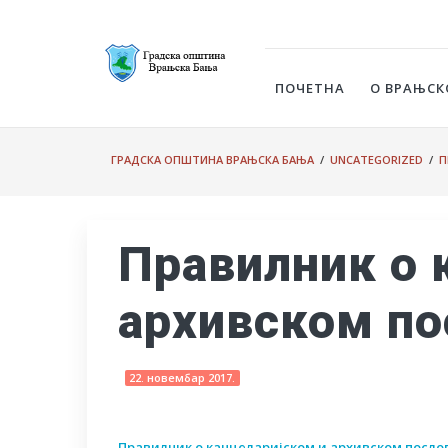
ПОЧЕТНА
О ВРАЊСК
ГРАДСКА ОПШТИНА ВРАЊСКА БАЊА
/
UNCATEGORIZED
/
П
Правилник о 
архивском п
22. новембар 2017.
Правилник о канцеларијском и архивском посл