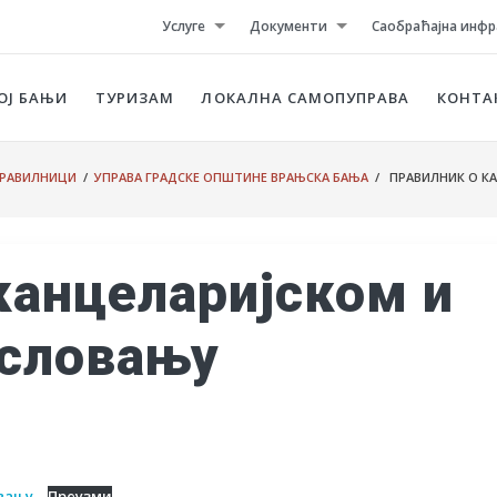
Услуге
Документи
Саобраћајна инфр
ОЈ БАЊИ
ТУРИЗАМ
ЛОКАЛНА САМОПУПРАВА
КОНТА
РАВИЛНИЦИ
/
УПРАВА ГРАДСКЕ ОПШТИНЕ ВРАЊСКА БАЊА
/ ПРАВИЛНИК О К
канцеларијском и
ословању
овању
Преузми