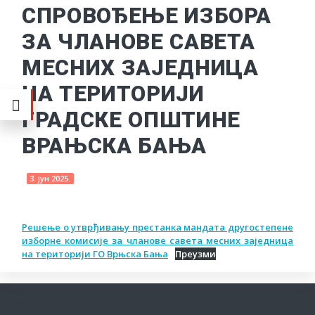
СПРОВОЂЕЊЕ ИЗБОРА
ЗА ЧЛАНОВЕ САВЕТА
МЕСНИХ ЗАЈЕДНИЦА
НА ТЕРИТОРИЈИ
ГРАДСКЕ ОПШТИНЕ
ВРАЊСКА БАЊА
3. јун 2025.
Решење о утврђивању престанка мандата другостепене
изборне комисије за чланове савета месних заједница
на територији ГО Врњска Бања
Преузми