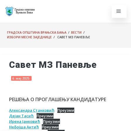
ГРАДСКА ОПШТИНА ВРАЊСКА БАЊА
/
ВЕСТИ
/
ИЗБОРИ МЕСНЕ ЗАЈЕДНИЦЕ
/ САВЕТ МЗ ПАНЕВЉЕ
Савет МЗ Паневље
6. мај 2025.
РЕШЕЊА О ПРОГЛАШЕЊУ КАНДИДАТУРЕ
Aлександра Станковић
Преузми
Дејан Тасић
Преузми
Ирена Јанковић
Преузми
Небојша Антић
Преузми