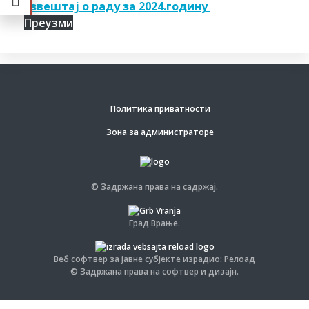
Извештај о раду за 2024.годину
Преузми
Политика приватности
Зона за администраторе
© Задржана права на садржај.
Град Врање.
Веб софтвер за јавне субјекте израдио: Релоад
© Задржана права на софтвер и дизајн.