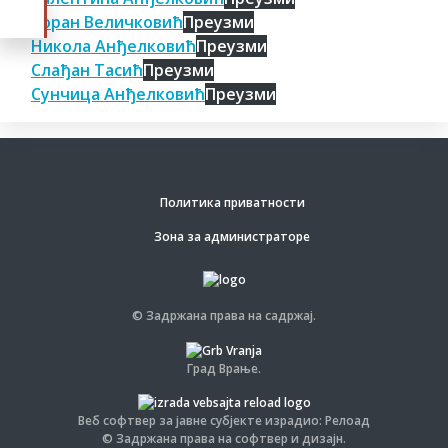
Зоран Величковић
Преузми
Никола Анђелковић
Преузми
Слађан Тасић
Преузми
Сунчица Анђелковић
Преузми
Политика приватности
Зона за администраторе
© Задржана права на садржај.
Град Врање.
Веб софтвер за јавне субјекте израдио: Релоад
© Задржана права на софтвер и дизајн.