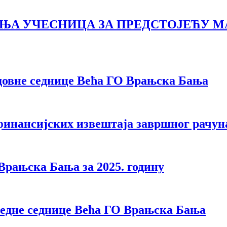
АЊА УЧЕСНИЦА ЗА ПРЕДСТОЈЕЋУ 
вне седнице Већа ГО Врањска Бања
финансијских извештаја завршног рачун
Врањска Бања за 2025. годину
дне седнице Већа ГО Врањска Бања