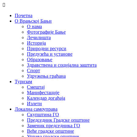
Почетна
О Врањској Бањи
О нама
Фотографије Бање
Лечилишта
Историја
Природни ресурси
Предузећа и установе
Образовање
Здравствена и социјална заштита
Спорт
Удружења грађана
Туризам
Смештај
Манифестације
Календар догађаја
Излети
Локална самоуправа
Скупштина ГО
Председник Градске општине
Заменик председника ГО
Веће градске општине
Управа градске општине