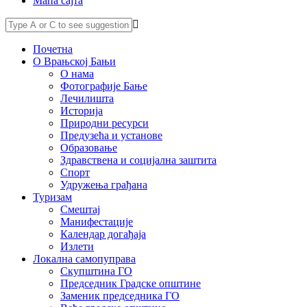
Мапа сајта
Почетна
О Врањској Бањи
О нама
Фотографије Бање
Лечилишта
Историја
Природни ресурси
Предузећа и установе
Образовање
Здравствена и социјална заштита
Спорт
Удружења грађана
Туризам
Смештај
Манифестације
Календар догађаја
Излети
Локална самопуправа
Скупштина ГО
Председник Градске општине
Заменик председника ГО