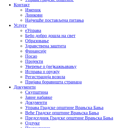
Контакт
Именик
Линкови
Најчешће постављена питања
Услуге
еУправа
Бебо добро дошла на свет
Образовање
Здравствена заштита
Финансије
Посао
Пројекти
Уверење о (не)кажњавању
Исправа о оружју
Регистрација возила
Пријава боравишта странаца
Документи
Скупштина
Јавне набавке
Документи
Управа Градске општине Врањска Бања
Веће Градске општине Врањска Бања
Председник Градске општине Врањска Бања
Одлуке