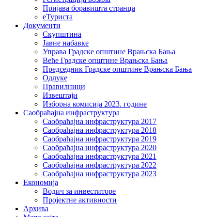
Пријава боравишта странца
еТуриста
Документи
Скупштина
Јавне набавке
Управа Градске општине Врањска Бања
Веће Градске општине Врањска Бања
Председник Градске општине Врањска Бања
Одлуке
Правилници
Извештаји
Изборна комисија 2023. године
Саобраћајна инфраструктура
Саобраћајна инфраструктура 2017
Саобраћајна инфраструктура 2018
Саобраћајна инфраструктура 2019
Саобраћајна инфраструктура 2020
Саобраћајна инфраструктура 2021
Саобраћајна инфраструктура 2022
Саобраћајна инфраструктура 2023
Економија
Водич за инвеститоре
Пројектне активности
Архива