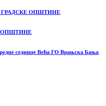
А ГРАДСКЕ ОПШТИНЕ
Е ОПШТИНЕ
едне седнице Већа ГО Врањска Бања