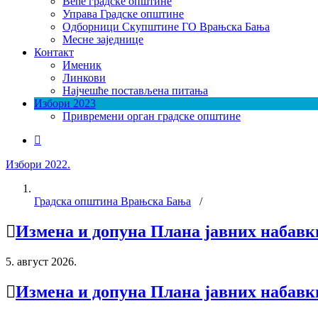
Веће градске општине
Управа Градске општине
Одборници Скупштине ГО Врањска Бања
Месне заједнице
Контакт
Именик
Линкови
Најчешће постављена питања
Избори 2023
Привремени орган градске општине
Избори 2022.
Градска општина Врањска Бања
/
Измена и допуна Плана јавних набав
5. август 2026.
Измена и допуна Плана јавних набав