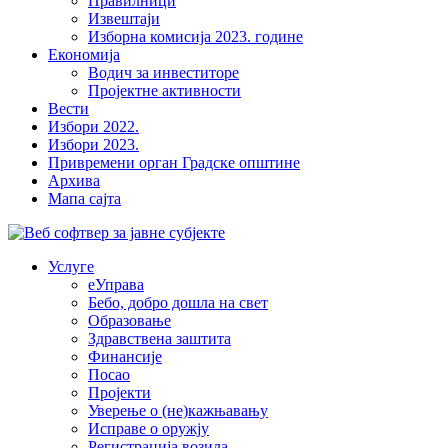
Правилници
Извештаји
Изборна комисија 2023. године
Економија
Водич за инвеститоре
Пројектне активности
Вести
Избори 2022.
Избори 2023.
Привремени орган Градске општине
Архива
Мапа сајта
Услуге
еУправа
Бебо, добро дошла на свет
Образовање
Здравствена заштита
Финансије
Посао
Пројекти
Уверење о (не)кажњавању
Исправе о оружју
Регистрација возила