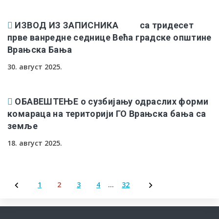
ИЗВОД ИЗ ЗАПИСНИКА са тридесет
прве ванредне седнице Већа градске општине
Врањска Бања
30. август 2025.
ОБАВЕШТЕЊЕ о сузбијању одраслих форми
комараца на територији ГО Врањска бања са
земље
18. август 2025.
1
2
3
4
…
32
Пагинација
чланака