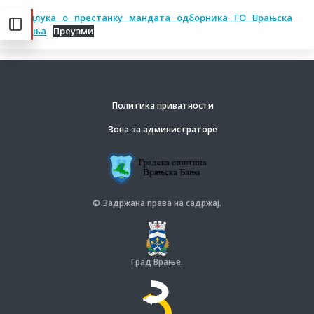
Одлука о престанку мандата одборника ГО Врањска
Бања
Преузми
Политика приватности
Зона за администраторе
© Задржана права на садржај.
Град Врање.