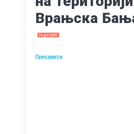
на териториј
Врањска Бањ
14. јун 2021.
Преузмите