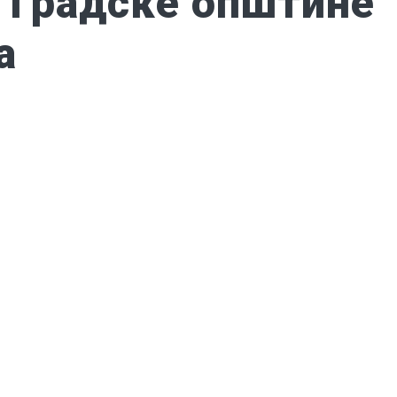
и Градске општине
а