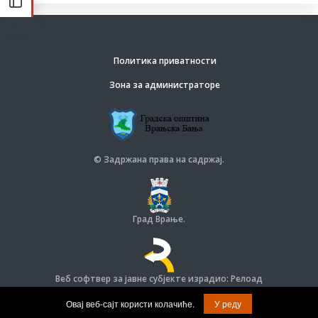
Политика приватности
Зона за администраторе
© Задржана права на садржај.
Град Врање.
Веб софтвер за јавне субјекте израдио: Релоад
© Задржана права на софтвер и дизајн.
Овај веб-сајт користи колачиће.
У реду