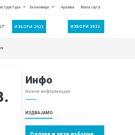
аструктура
Економија
Архива
Мапа сајта
КТ
ИЗБОРИ 2023
ИЗБОРИ 2022.
НУ
Инфо
3.
Важне информације
ИЗДВАЈАМО
Одлуке и акте изборне