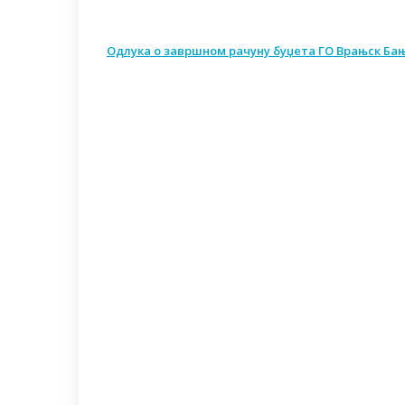
Одлука о завршном рачуну буџета ГО Врањск Бања