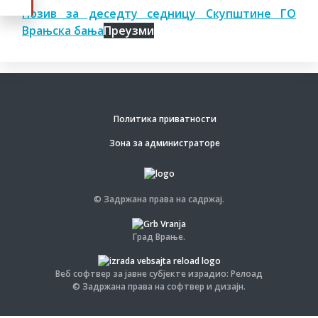
Позив за деседту седницу Скупштине ГО
Врањска бања
Преузми
Политика приватности
Зона за администраторе
© Задржана права на садржај.
Град Врање.
Веб софтвер за јавне субјекте израдио: Релоад
© Задржана права на софтвер и дизајн.