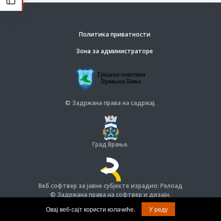
Политика приватности
Зона за администраторе
© Задржана права на садржај.
Град Врање.
Веб софтвер за јавне субјекте израдио: Релоад
© Задржана права на софтвер и дизајн.
Овај веб-сајт користи колачиће.
У реду