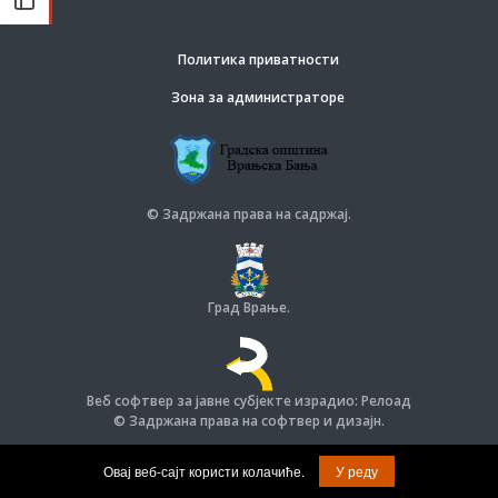
Политика приватности
Зона за администраторе
© Задржана права на садржај.
Град Врање.
Веб софтвер за јавне субјекте израдио: Релоад
© Задржана права на софтвер и дизајн.
Овај веб-сајт користи колачиће.
У реду