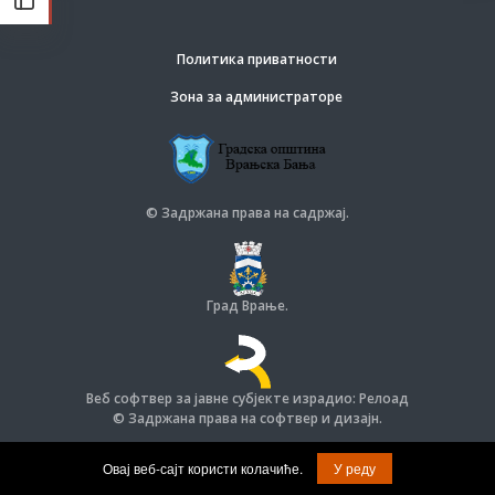
Политика приватности
Зона за администраторе
© Задржана права на садржај.
Град Врање.
Веб софтвер за јавне субјекте израдио: Релоад
© Задржана права на софтвер и дизајн.
Овај веб-сајт користи колачиће.
У реду