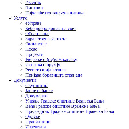
Именик
Линкови
Најчешће постављена питања
Услуге
еУправа
Бебо добро дошла на свет
Образовање
Здравствена заштита
Финансије
Посао
Пројекти
Уверење о (не)кажњавању
Исправа о оружју
Регистрација возила
Пријава боравишта странаца
Документи
Скупштина
Јавне набавке
Документи
Управа Градске општине Врањска Бања
Веће Градске општине Врањска Бања
Председник Градске општине Врањска Бања
Одлуке
Правилници
Извештаји