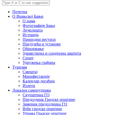
Почетна
О Врањској Бањи
О нама
Фотографије Бање
Лечилишта
Историја
Природни ресурси
Предузећа и установе
Образовање
Здравствена и социјална заштита
Спорт
Удружења грађана
Туризам
Смештај
Манифестације
Календар догађаја
Излети
Локална самопуправа
Скупштина ГО
Председник Градске општине
Заменик председника ГО
Веће градске општине
Управа Градске општине