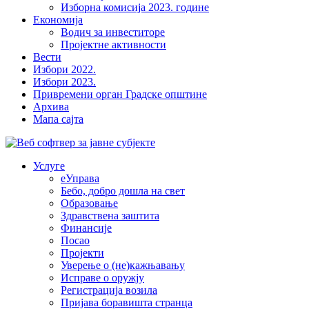
Изборна комисија 2023. године
Економија
Водич за инвеститоре
Пројектне активности
Вести
Избори 2022.
Избори 2023.
Привремени орган Градске општине
Архива
Мапа сајта
Услуге
еУправа
Бебо, добро дошла на свет
Образовање
Здравствена заштита
Финансије
Посао
Пројекти
Уверење о (не)кажњавању
Исправе о оружју
Регистрација возила
Пријава боравишта странца