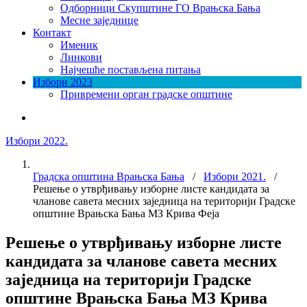
Одборници Скупштине ГО Врањска Бања
Месне заједнице
Контакт
Именик
Линкови
Најчешће постављена питања
Избори 2023
Привремени орган градске општине
Избори 2022.
Градска општина Врањска Бања
/
Избори 2021.
/
Решење о утврђивању изборне листе кандидата за
чланове савета месних заједница на територији Градске
општине Врањска Бања МЗ Крива Феја
Решење о утврђивању изборне листе
кандидата за чланове савета месних
заједница на територији Градске
општине Врањска Бања МЗ Крива