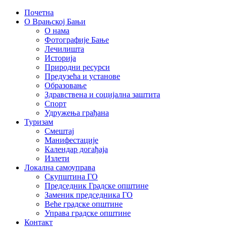
Почетна
О Врањској Бањи
О нама
Фотографије Бање
Лечилишта
Историја
Природни ресурси
Предузећа и установе
Образовање
Здравствена и социјална заштита
Спорт
Удружења грађана
Туризам
Смештај
Манифестације
Календар догађаја
Излети
Локална самоуправа
Скупштина ГО
Председник Градске општине
Заменик председника ГО
Веће градске општине
Управа градске општине
Контакт