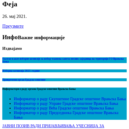
Феја
26. мај 2021.
Преузмите
Инфо
Важне информације
Издвајамо
Одлуке и акте изборне комисије за избор чланова савета месних заједница на територији ГО Врањска
Бања
Изборна комисија 2023. године
Привремени орган Градске општине
Информатори о раду органа Градске општине Врањска Бања
Информатор о раду Скупштине Градске општине Врањска Бања
Информатор о раду Управе Градске општине Врањска Бања
Информатор о раду Већа Градске општине Врањска Бања
Информатор о раду Председника Градске општине Врањска
Бања
ЈАВНИ ПОЗИВ РАДИ ПРИЈАВЉИВАЊА УЧЕСНИЦА ЗА