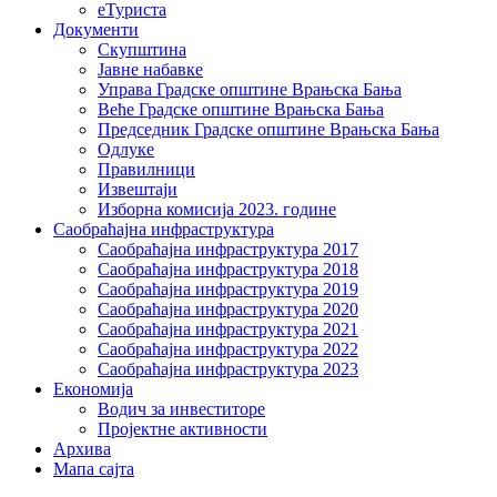
еТуриста
Документи
Скупштина
Јавне набавке
Управа Градске општине Врањска Бања
Веће Градске општине Врањска Бања
Председник Градске општине Врањска Бања
Одлуке
Правилници
Извештаји
Изборна комисија 2023. године
Саобраћајна инфраструктура
Саобраћајна инфраструктура 2017
Саобраћајна инфраструктура 2018
Саобраћајна инфраструктура 2019
Саобраћајна инфраструктура 2020
Саобраћајна инфраструктура 2021
Саобраћајна инфраструктура 2022
Саобраћајна инфраструктура 2023
Економија
Водич за инвеститоре
Пројектне активности
Архива
Мапа сајта