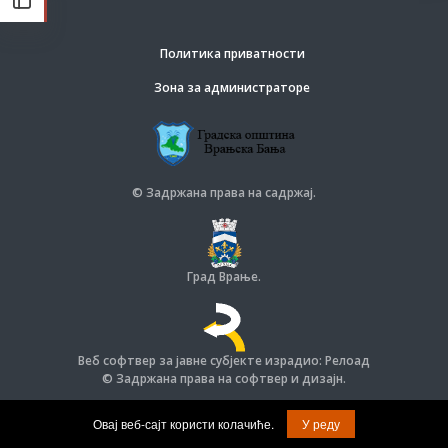
Политика приватности
Зона за администраторе
© Задржана права на садржај.
Град Врање.
Веб софтвер за јавне субјекте израдио: Релоад
© Задржана права на софтвер и дизајн.
Овај веб-сајт користи колачиће.
У реду