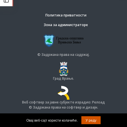
Политика приватности
Зона за администраторе
© Задржана права на садржај.
Град Врање.
Веб софтвер за јавне субјекте израдио: Релоад
© Задржана права на софтвер и дизајн.
Овај веб-сајт користи колачиће.
У реду