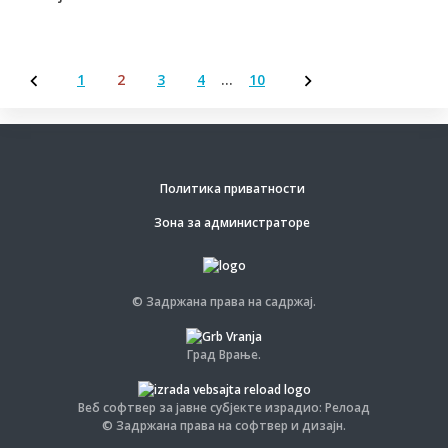
1
2
3
4
…
10
Пагинација
чланака
Политика приватности
Зона за администраторе
© Задржана права на садржај.
Град Врање.
Веб софтвер за јавне субјекте израдио: Релоад
© Задржана права на софтвер и дизајн.