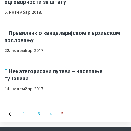
одговорности за штету
5. новембар 2018.
Правилник о канцеларијском и архивском
пословању
22. новембар 2017.
Некатегорисани путеви – насипање
туцаника
14. новембар 2017.
1
…
3
4
5
Пагинација